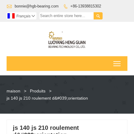

bonnie@hgb-bearing.com
+86-13938815302


Français

Toggl
maison
>
Produits
>
js 140 js 210 roulement d&#039;orientation
js 140 js 210 roulement