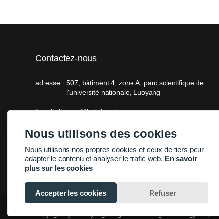
Contactez-nous
adresse :
507, bâtiment 4, zone A, parc scientifique de
l'université nationale, Luoyang
Email :
bonnie@hgb-bearing.com
Téléphone :
+86-13938815302
Nous utilisons des cookies
Nous utilisons nos propres cookies et ceux de tiers pour
adapter le contenu et analyser le trafic web.
En savoir
plus sur les cookies
Accepter les cookies
Refuser
Copyright By © Luoyang Heng Guan Bearing Technology Co., Lt