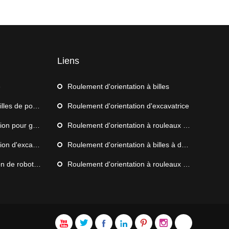
Liens
e
Roulement d'orientation à billes
s de poussée
Roulement d'orientation d'excavatrice
 grue de navire
Roulement d'orientation à rouleaux croisés
d'excavatrice
Roulement d'orientation à billes à double rangée
de palettisation
Roulement d'orientation à rouleaux à trois rangées






