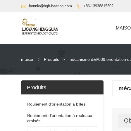

bonnie@hgb-bearing.com
+86-13938815302

MAIS
maison
>
Produits
>
mécanisme d&#039;orientation de
Produits
méca
Roulement d'orientation à billes
Roulement d'orientation à rouleaux
Ob
croisés