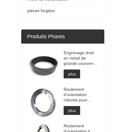
pièces forgées
Produits Phares
Engrenage droit
en métal de
grande couronne
dentée interne de
haute précision
plus
avec traitement
de nitruration
Roulement
d'orientation
robuste pour
équipement de
grue portuaire
plus
Roulement
d'orientation à