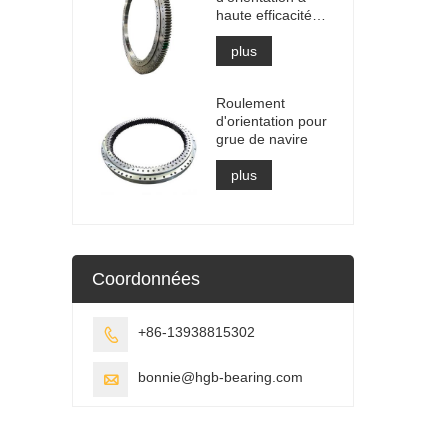
haute efficacité
pour le
récupérateur
plus
d'empileur
Roulement
d'orientation pour
grue de navire
plus
Coordonnées
+86-13938815302

bonnie@hgb-bearing.com
