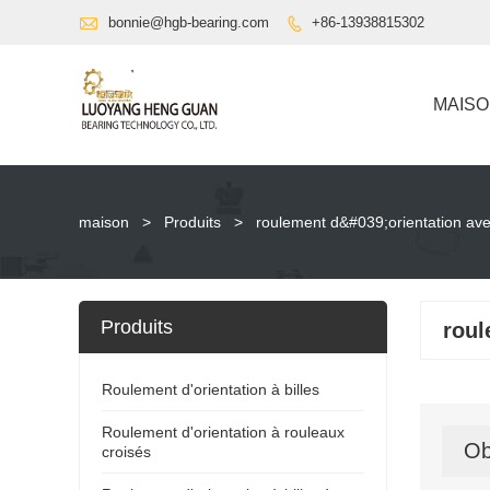

bonnie@hgb-bearing.com
+86-13938815302

MAIS
maison
>
Produits
>
roulement d&#039;orientation av
Produits
roul
Roulement d'orientation à billes
Roulement d'orientation à rouleaux
Ob
croisés