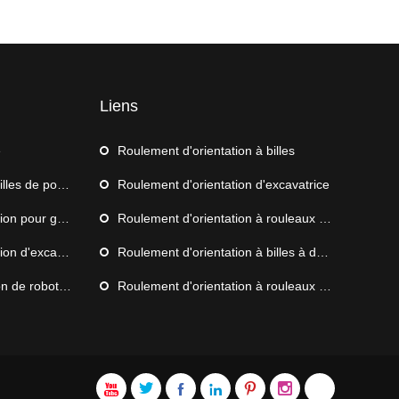
Liens
e
Roulement d'orientation à billes
s de poussée
Roulement d'orientation d'excavatrice
 grue de navire
Roulement d'orientation à rouleaux croisés
d'excavatrice
Roulement d'orientation à billes à double rangée
de palettisation
Roulement d'orientation à rouleaux à trois rangées






