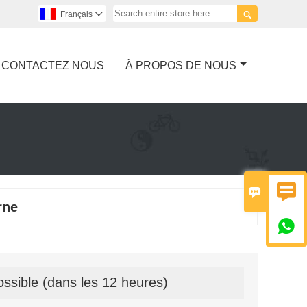

Français

CONTACTEZ NOUS
À PROPOS DE NOUS


rne

ssible (dans les 12 heures)