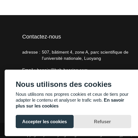
Contactez-nous
adresse :
507, bâtiment 4, zone A, parc scientifique de
l'université nationale, Luoyang
Email :
bonnie@hgb-bearing.com
Téléphone :
+86-13938815302
Nous utilisons des cookies
Nous utilisons nos propres cookies et ceux de tiers pour
adapter le contenu et analyser le trafic web.
En savoir
plus sur les cookies
Accepter les cookies
Refuser
Copyright By © Luoyang Heng Guan Bearing Technology Co., Lt