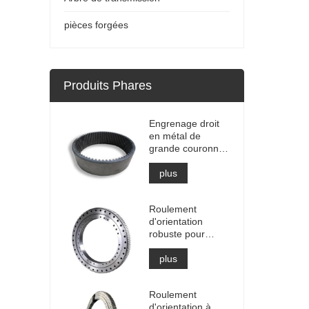
pièces forgées
Produits Phares
Engrenage droit
en métal de
grande couronne
dentée interne de
haute précision
plus
avec traitement
de nitruration
Roulement
d'orientation
robuste pour
équipement de
grue portuaire
plus
Roulement
d'orientation à