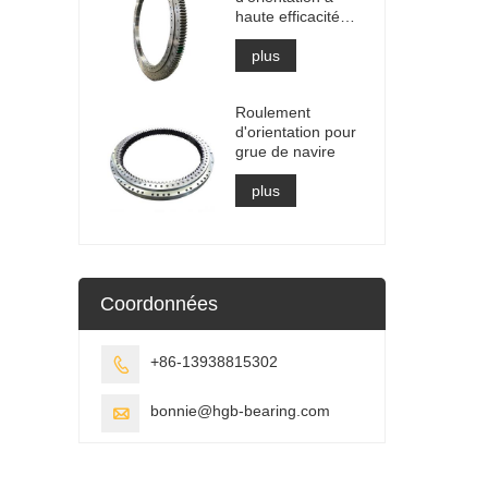
haute efficacité
pour le
récupérateur
plus
d'empileur
Roulement
d'orientation pour
grue de navire
plus
Coordonnées
+86-13938815302

bonnie@hgb-bearing.com
