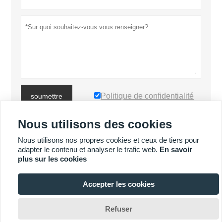
Politique de confidentialité
soumettre
Nous utilisons des cookies
PLUS DE PRODUITS
Nous utilisons nos propres cookies et ceux de tiers pour
adapter le contenu et analyser le trafic web.
En savoir
plus sur les cookies
PLUS DE SERVICES
Accepter les cookies








Refuser
Copyright By © Luoyang Heng Guan Bearing Technology Co., Ltd