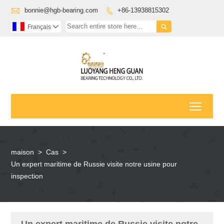

bonnie@hgb-bearing.com
+86-13938815302


Français

Toggl
maison
>
Cas
>
Un expert maritime de Russie visite notre usine pour
inspection
Un expert maritime de Russie visite notre