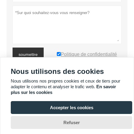
Politique de confidentialité
soumettre
Nous utilisons des cookies
PLUS DE PRODUITS
Nous utilisons nos propres cookies et ceux de tiers pour
adapter le contenu et analyser le trafic web.
En savoir
plus sur les cookies
PLUS DE SERVICES
Accepter les cookies








Refuser
Copyright By © Luoyang Heng Guan Bearing Technology Co., Ltd
Email: sales@hgb-bearing.com