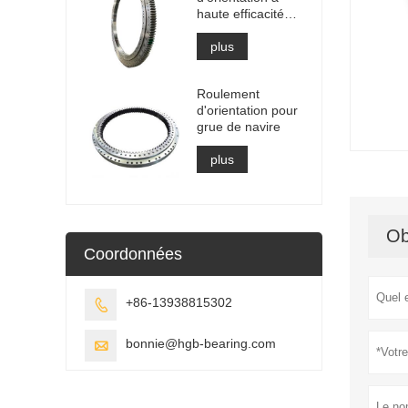
haute efficacité
pour le
récupérateur
plus
d'empileur
Roulement
d'orientation pour
grue de navire
plus
Ob
Coordonnées
+86-13938815302

bonnie@hgb-bearing.com
