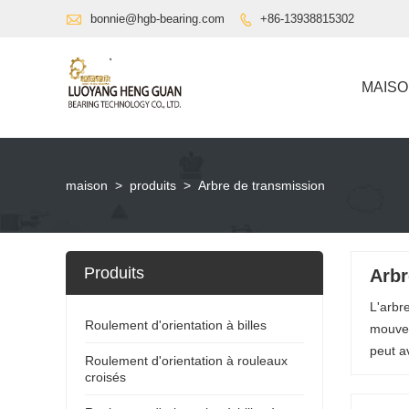

bonnie@hgb-bearing.com
+86-13938815302

MAIS
maison
>
produits
>
Arbre de transmission
Produits
Arbr
L'arbr
Roulement d'orientation à billes
mouvem
peut a
Roulement d'orientation à rouleaux
croisés