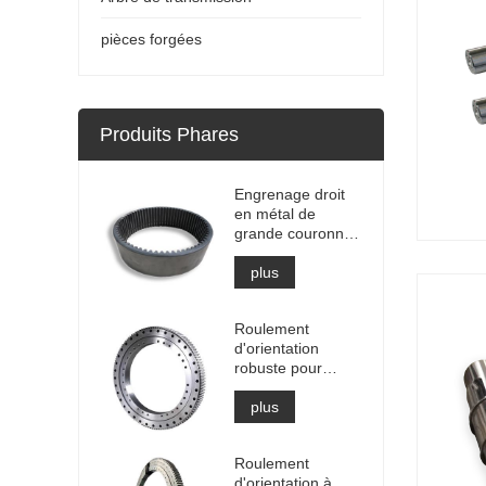
pièces forgées
Produits Phares
Engrenage droit
en métal de
grande couronne
dentée interne de
haute précision
plus
avec traitement
de nitruration
Roulement
d'orientation
robuste pour
équipement de
grue portuaire
plus
Roulement
d'orientation à