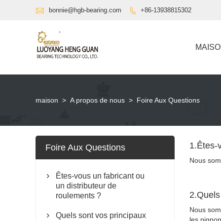

bonnie@hgb-bearing.com
+86-13938815302

MAIS
maison
>
A propos de nous
>
Foire Aux Questions
1.Êtes-v
Foire Aux Questions
Nous somm
Êtes-vous un fabricant ou

un distributeur de
2.Quels
roulements ?
Nous somm
Quels sont vos principaux

les pignon