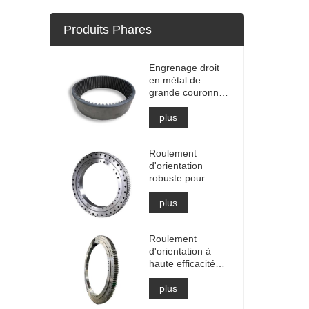
Produits Phares
Engrenage droit
en métal de
grande couronne
dentée interne de
haute précision
plus
avec traitement
de nitruration
Roulement
d'orientation
robuste pour
équipement de
grue portuaire
plus
Roulement
d'orientation à
haute efficacité
pour le
récupérateur
plus
d'empileur