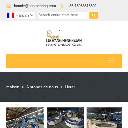

bonnie@hgb-bearing.com
+86-13938815302


Français

Toggl
maison
>
A propos de nous
>
Livrer