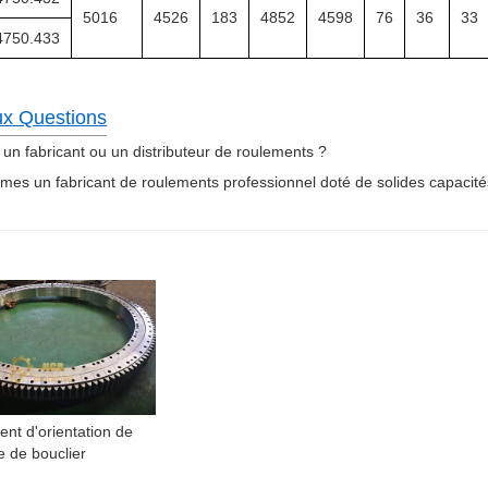
5016
4526
183
4852
4598
76
36
33
4750.433
ux Questions
un fabricant ou un distributeur de roulements ?
es un fabricant de roulements professionnel doté de solides capacités
nt d'orientation de
 de bouclier