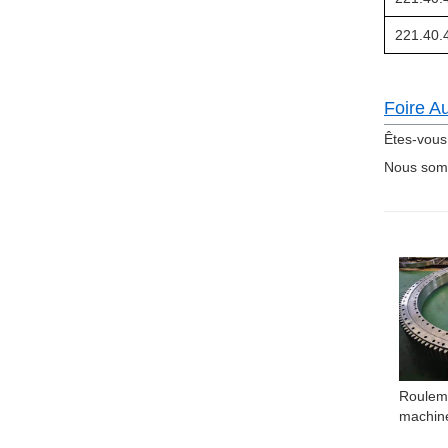
221.40.
Foire A
Êtes-vous 
Nous somm
Rouleme
machine