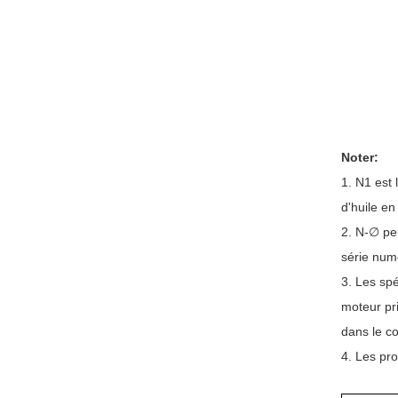
Noter:
1. N1 est 
d'huile en 
2. N-∅ peu
série num
3. Les spé
moteur pri
dans le co
4. Les pro