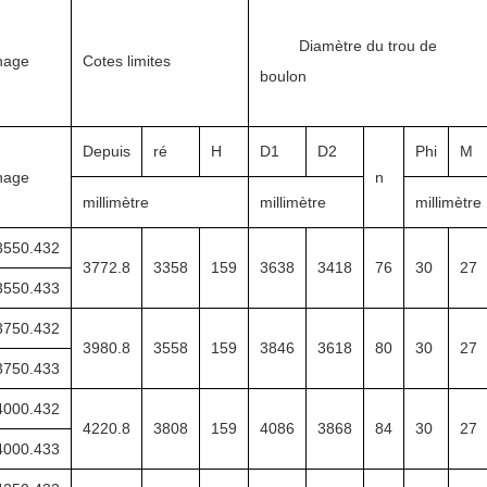
Diamètre du trou de
nage
Cotes limites
boulon
Depuis
ré
H
D1
D2
Phi
M
nage
n
millimètre
millimètre
millimètre
3550.432
3772.8
3358
159
3638
3418
76
30
27
3550.433
3750.432
3980.8
3558
159
3846
3618
80
30
27
3750.433
4000.432
4220.8
3808
159
4086
3868
84
30
27
4000.433