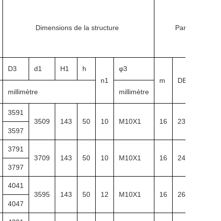
Dimensions de la structure
Paramètres de v
D3
d1
H1
h
φ3
b
n1
m
DEPUIS
millimètre
millimètre
mi
3591
3509
143
50
10
M10X1
16
232
10
3597
3791
3709
143
50
10
M10X1
16
246
10
3797
4041
3595
143
50
12
M10X1
16
261
10
4047