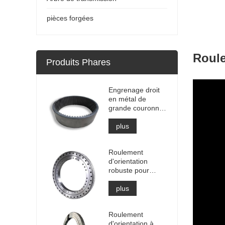
pièces forgées
Roule
Produits Phares
Engrenage droit
en métal de
grande couronne
dentée interne de
haute précision
plus
avec traitement
de nitruration
Roulement
d'orientation
robuste pour
équipement de
grue portuaire
plus
Roulement
d'orientation à