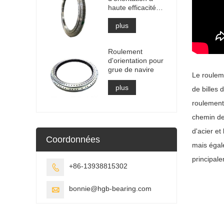
haute efficacité
pour le
récupérateur
plus
d'empileur
Roulement
d'orientation pour
grue de navire
Le rouleme
plus
de billes 
roulement 
chemin de 
d'acier e
Coordonnées
mais égale
principale
+86-13938815302

bonnie@hgb-bearing.com
