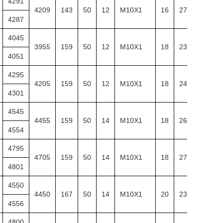
4291
4209
143
50
12
M10X1
16
276
10
4287
4045
3955
159
50
12
M10X1
18
232
12
4051
4295
4205
159
50
12
M10X1
18
247
12
4301
4545
4455
159
50
14
M10X1
18
261
12
4554
4795
4705
159
50
14
M10X1
18
275
12
4801
4550
4450
167
50
14
M10X1
20
236
13
4556
4800