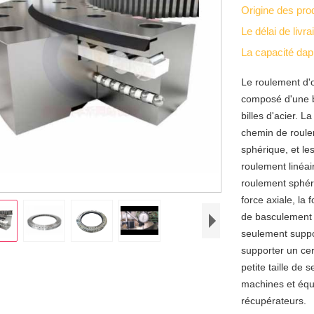
Origine des pro
Le délai de livr
La capacité da
Le roulement d'o
composé d'une b
billes d'acier. 
chemin de roule
sphérique, et le
roulement linéai
roulement sphér
force axiale, la 
de basculement 
seulement suppo
supporter un cer
petite taille de 
machines et équi
récupérateurs.