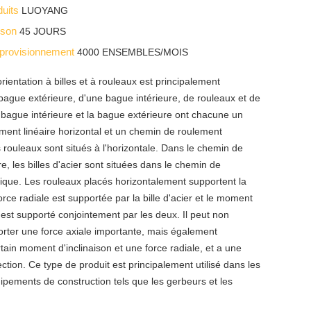
duits
LUOYANG
aison
45 JOURS
pprovisionnement
4000 ENSEMBLES/MOIS
rientation à billes et à rouleaux est principalement
ague extérieure, d'une bague intérieure, de rouleaux et de
La bague intérieure et la bague extérieure ont chacune un
ment linéaire horizontal et un chemin de roulement
s rouleaux sont situés à l'horizontale. Dans le chemin de
re, les billes d'acier sont situées dans le chemin de
ique. Les rouleaux placés horizontalement supportent la
force radiale est supportée par la bille d'acier et le moment
est supporté conjointement par les deux. Il peut non
rter une force axiale importante, mais également
tain moment d'inclinaison et une force radiale, et a une
section. Ce type de produit est principalement utilisé dans les
pements de construction tels que les gerbeurs et les