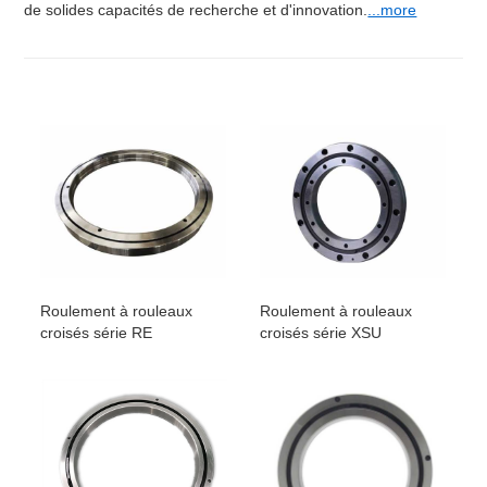
de solides capacités de recherche et d'innovation.
...more
RA
180
206
192
13
18013C
RA
190
216
202
13
19013C
AR
200
226
212
13
20013C
Roulement à rouleaux
Roulement à rouleaux
croisés série RE
croisés série XSU