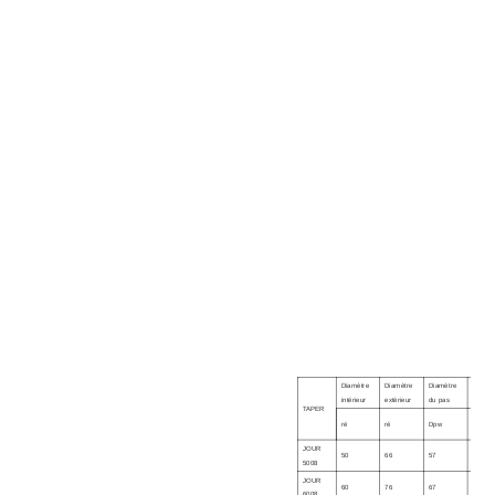
Diamètre
Diamètre
Diamètre
Hauteu
intérieur
extérieur
du pas
TAPER
ré
ré
Dpw
B
JOUR
50
66
57
8
5008
JOUR
60
76
67
8
6008