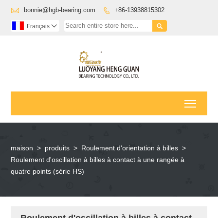

bonnie@hgb-bearing.com
+86-13938815302


Français

Toggl
maison
>
produits
>
Roulement d'orientation à billes
>
Roulement d'oscillation à billes à contact à une rangée à
quatre points (série HS)
Roulement d'oscillation à billes à contact