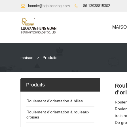

bonnie@hgb-bearing.com
+86-13938815302

MAIS
maison
>
Produits
Produits
Roul
d'or
Roulement d'orientation à billes
Roulem
Roulem
Roulement d'orientation à rouleaux
trois 
croisés
De gro