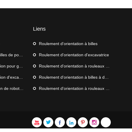
Liens
e
Roulement d'orientation à billes
s de poussée
Roulement d'orientation d'excavatrice
 grue de navire
Roulement d'orientation à rouleaux croisés
d'excavatrice
Roulement d'orientation à billes à double rangée
de palettisation
Roulement d'orientation à rouleaux à trois rangées






