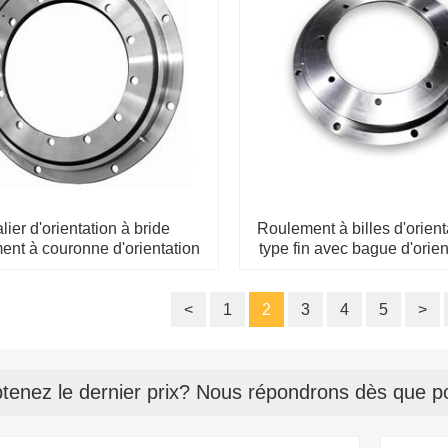
lier d'orientation à bride
Roulement à billes d'orient
ent à couronne d'orientation
type fin avec bague d'orien
légère
bride 23041101
<
1
2
3
4
5
>
tenez le dernier prix? Nous répondrons dès que po