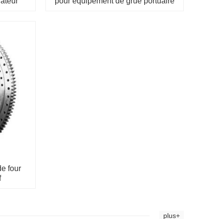
rateur
pour équipement de grue portuaire
de four
f
plus+