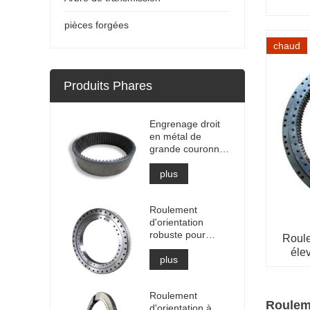
pièces forgées
chaud
Produits Phares
Engrenage droit
en métal de
grande couronne
dentée interne de
haute précision
plus
avec traitement
de nitruration
Roulement
d'orientation
robuste pour
Roule
équipement de
éle
grue portuaire
plus
Roulement
Rouleme
d'orientation à