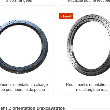
à trois rangées
efficacité pour le récupé
d'empileur
chaud
ment d'orientation à charge
Roulement d'orientation 
vée pour tourelle de poche
métallurgique rotati
nt D'orientation D'excavatrice