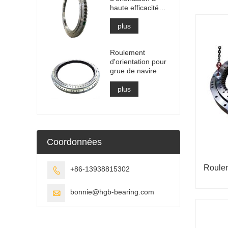
haute efficacité
pour le
récupérateur
plus
d'empileur
Roulement
d'orientation pour
grue de navire
plus
Coordonnées
Roulem
+86-13938815302

bonnie@hgb-bearing.com
