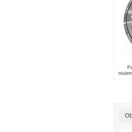
Pa
roulem
Ob