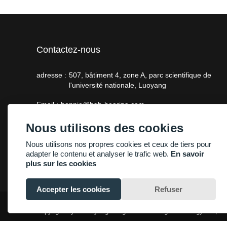
Contactez-nous
adresse :
507, bâtiment 4, zone A, parc scientifique de
l'université nationale, Luoyang
Email :
bonnie@hgb-bearing.com
Téléphone :
+86-13938815302
Nous utilisons des cookies
Nous utilisons nos propres cookies et ceux de tiers pour
adapter le contenu et analyser le trafic web.
En savoir
plus sur les cookies
Accepter les cookies
Refuser
Copyright By © Luoyang Heng Guan Bearing Technology Co., Lt