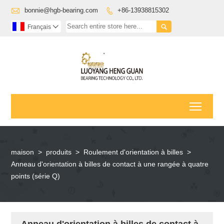

bonnie@hgb-bearing.com
+86-13938815302


Français

Toggl
maison
>
produits
>
Roulement d'orientation à billes
>
Anneau d'orientation à billes de contact à une rangée à quatre
points (série Q)
Anneau d'orientation à billes de contact à